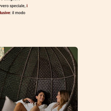
vvero speciale,
i
lusive
: il modo