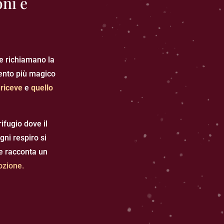
oni e
te richiamano la
mento più magico
 riceve
e
quello
ifugio dove il
ni respiro si
he racconta un
ozione.