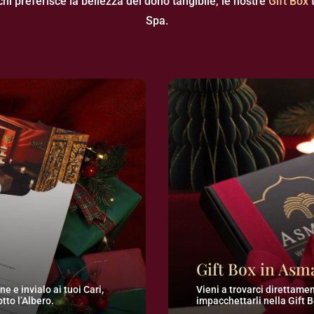
 chi preferisce la bellezza del dono tangibile, le nostre
Gift Box
t
Spa.
Gift Box in Asm
e e invialo ai tuoi Cari,
Vieni a trovarci direttamen
tto l’Albero.
impacchettarli nella Gift