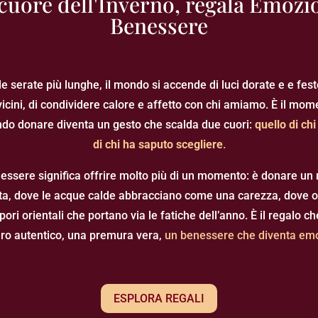
cuore dell'Inverno, regala Emozi
Benessere
lle serate più lunghe, il mondo si accende di luci dorate e e fes
 vicini, di condividere calore e affetto con chi amiamo. È il mo
ndo donare diventa un gesto che scalda due cuori:
quello di chi
di chi ha saputo scegliere
.
ssere significa offrire molto più di un momento: è donare un r
ta, dove le acque calde abbracciano come una carezza, dove og
pori orientali che portano via le fatiche dell’anno. È il regalo c
ro autentico, una premura vera,
un benessere che diventa em
ESPLORA REGALI