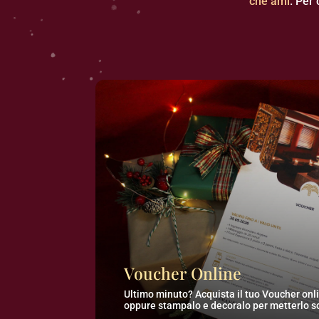
che ami
. Per
Voucher Online
Ultimo minuto? Acquista il tuo Voucher onlin
oppure stampalo e decoralo per metterlo so