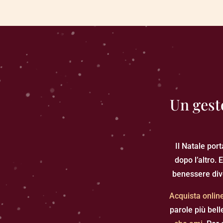
Un gest
Il Natale por
dopo l’altro.
benessere div
Acquista onlin
parole più bell